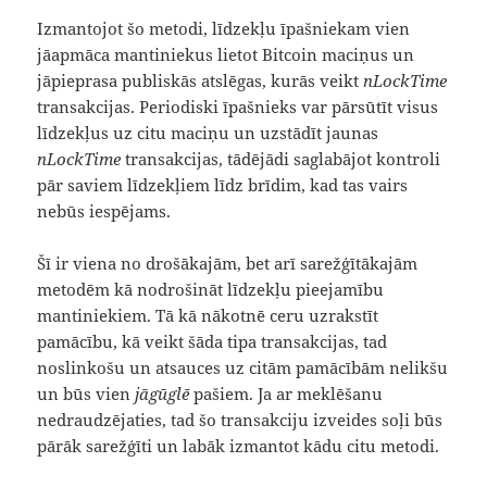
Izmantojot šo metodi, līdzekļu īpašniekam vien
jāapmāca mantiniekus lietot Bitcoin maciņus un
jāpieprasa publiskās atslēgas, kurās veikt
nLockTime
transakcijas. Periodiski īpašnieks var pārsūtīt visus
līdzekļus uz citu maciņu un uzstādīt jaunas
nLockTime
transakcijas, tādējādi saglabājot kontroli
pār saviem līdzekļiem līdz brīdim, kad tas vairs
nebūs iespējams.
Šī ir viena no drošākajām, bet arī sarežģītākajām
metodēm kā nodrošināt līdzekļu pieejamību
mantiniekiem. Tā kā nākotnē ceru uzrakstīt
pamācību, kā veikt šāda tipa transakcijas, tad
noslinkošu un atsauces uz citām pamācībām nelikšu
un būs vien
jāgūglē
pašiem. Ja ar meklēšanu
nedraudzējaties, tad šo transakciju izveides soļi būs
pārāk sarežģīti un labāk izmantot kādu citu metodi.