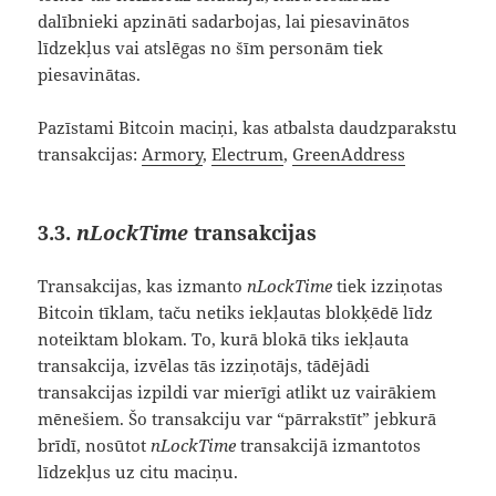
dalībnieki apzināti sadarbojas, lai piesavinātos
līdzekļus vai atslēgas no šīm personām tiek
piesavinātas.
Pazīstami Bitcoin maciņi, kas atbalsta daudzparakstu
transakcijas:
Armory
,
Electrum
,
GreenAddress
3.3.
nLockTime
transakcijas
Transakcijas, kas izmanto
nLockTime
tiek izziņotas
Bitcoin tīklam, taču netiks iekļautas blokķēdē līdz
noteiktam blokam. To, kurā blokā tiks iekļauta
transakcija, izvēlas tās izziņotājs, tādējādi
transakcijas izpildi var mierīgi atlikt uz vairākiem
mēnešiem. Šo transakciju var “pārrakstīt” jebkurā
brīdī, nosūtot
nLockTime
transakcijā izmantotos
līdzekļus uz citu maciņu.