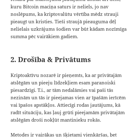
kuru Bitcoin maciņa saturs ir neliels, jo nav
noslēpums, ka kriptovalūtu vērtība mēdz strauji
pieaugt un kristies. Tieši straujā pieauguma dēļ
nelielais uzkrājums šodien var būt kādam nozīmīga
summa pēc vairākiem gadiem.
2. Drošība & Privātums
Kriptoaktīvu nozarē ir pieņemts, ka ar privātajām
atslēgām un pieeju līdzekļiem esam paranoiski
piesardzīgi. T.i., ar tām nedalāmies vai paši tās
nezinām un tās ir pieejamas vien ar īpašām ierīcēm
vai īpašos apstākļos. Attiecīgi rodas jautājums, kā
radīt situāciju, kas ļauj grūti pieejamām privātajām
atslēgām droši nokļūt mantinieku rokās.
Metodes ir vairākas un šķietami vienkāršas, bet