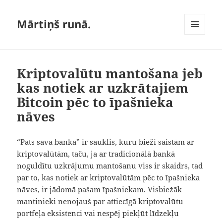
Mārtiņš runā.
IZVĒLNE
UN
LOGRĪKI
Kriptovalūtu mantošana jeb
kas notiek ar uzkrātajiem
Bitcoin pēc to īpašnieka
nāves
“Pats sava banka” ir sauklis, kuru bieži saistām ar
kriptovalūtām, taču, ja ar tradicionālā bankā
noguldītu uzkrājumu mantošanu viss ir skaidrs, tad
par to, kas notiek ar kriptovalūtām pēc to īpašnieka
nāves, ir jādomā pašam īpašniekam. Visbiežāk
mantinieki nenojauš par attiecīgā kriptovalūtu
portfeļa eksistenci vai nespēj piekļūt līdzekļu