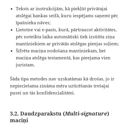
Teksts ar instrukcijām, kā piekļūt privātajai
atslēgai bankas seifā, kuru iespējams saņemt pēc
īpašnieka nāves;
Lietotne vai e-pasts, kurā, pārtraucot aktivitātes,
pēc noteikta laika automātiski tiek izsūtīta ziņa
mantiniekiem ar privātās atslēgas pieejas soļiem;
Šifrēta maciņa nodošana mantiniekam, bet
maciņa atslēga testamentā, kas pieejama vien
juristam.
Šāda tipa metodes nav uzskatāmas kā drošas, jo ir
nepieciešama zināma mēra uzticēšanās trešajai
pusei un tās konfidencialitātei.
3.2. Daudzparakstu (
Multi-signature
)
maciņi