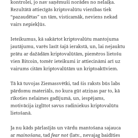
kontrolei, jo nav saņēmuši norādes no nelaiķa.
Rezultātā attiecīgās kriptovalūtu vienības tiek
“pazaudētas” un tām, visticamāk, neviens nekad
vairs nepiekļūs.
Ieteikumus, kā sakārtot kriptovalūtu mantojuma
jautājumu, varēs lasīt šajā ierakstā, un, lai nejauktu
prātu ar dažādām kriptovalūtām, piemēros lietošu
vien Bitcoin, tomēr ieteikumi ir attiecināmi arī uz
vairums citām kriptovalūtām un kriptoaktīviem.
Tā kā tuvojas Ziemassvētki, tad šis raksts būs labs
pārdomu materiāls, no kura gūt atziņas par to, kā
rīkoties nelaimes gadījumā, un, iespējams,
motivācija izglītot savus radiniekus kriptovalūtu
lietošanā.
Ja nu kāds pārlasījās un vārdu mantošana sajauca
ar
mainošana
, tad
fear not
(latv., nevajag baidīties