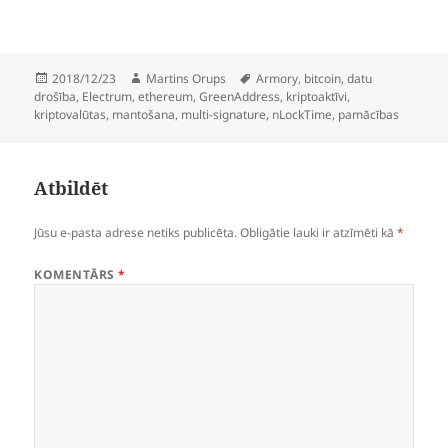
Publicēts
Autors
Birkas
2018/12/23
Martins Orups
Armory
,
bitcoin
,
datu
drošība
,
Electrum
,
ethereum
,
GreenAddress
,
kriptoaktīvi
,
kriptovalūtas
,
mantošana
,
multi-signature
,
nLockTime
,
pamācības
Atbildēt
Jūsu e-pasta adrese netiks publicēta.
Obligātie lauki ir atzīmēti kā
*
KOMENTĀRS
*