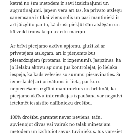
katrai no šīm metodēm ir savi izaicinājumi un
apgrūtinājumi. Jāņem vērā arī tas, ka privāto atslēgu
saņemšana ir tikai viens solis un paši mantinieki ir
arī jāizglīto par to, kā droši piekļūt šīm atslēgām un
kā veikt transakciju uz citu maciņu.
Ar brīvi pieejamo aktīvu apjomu, gluži kā ar
privātajām atslēgām, arī ir pieņemts būt
piesardzīgiem (protams, ir izņēmumi). Jāapzinās, ka
jo lielāku aktīvu apjomu Jūs kontrolējat, jo lielāka
iespēja, ka kāds vēlēsies šo summu piesavināties. Šī
iemesla dēļ arī privātums ir lieta, par kuru
nepieciešams izglītot mantiniekus un brīdināt, ka
pieejamo aktīvu informācijas izpaušana var negatīvi
ietekmēt iesaistīto dalībnieku drošību.
100% drošību garantēt nevar neviens, taču,
apvienojot divas vai vairāk no tālāk minētajām
metodēm un izglītojot savus tuviniekus, Jūs varēsiet