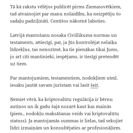
Tā kā rakstu vēlējos publicēt pirms Ziemassvētkiem,
tad atvainojiet par manu nolaidību, ka neizpētīju šo
sadaļu padziļināti. Centīšos nākotnē laboties.
Latvijā mantošanu nosaka Civillikuma normas un
testaments, attiecīgi, pat, ja Jūs kontrolējat nelaiķa
līdzekļus, tas nenozīmē, ka tie pienākas tikai Jums,
jo arī citi mantinieki, iespējams, ir tiesīgi pretendēt
uz tiem.
Par mantojumiem, testamentiem, nodokļiem utml.
iesaku jautāt savam juristam vai lasīt
šeit
.
Ņemiet vērā, ka kriptovalūtu regulācija ir bērnu
autiņos un ik gadu šajā nozarē kaut kas mainās
(piem., nodokļu maksāšanas veids vai kriptovalūtu
statuss). Ja mantojamās summas ir lielas, tad sekojiet
līdzi izmaiņām un konsultējaties ar profesionāļiem.