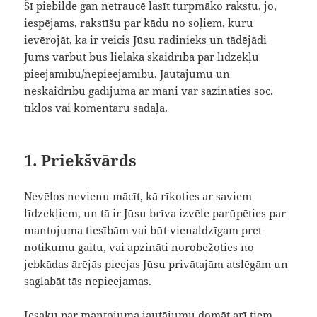
Šī piebilde gan netraucē lasīt turpmāko rakstu, jo,
iespējams, rakstīšu par kādu no soļiem, kuru
ievērojāt, ka ir veicis Jūsu radinieks un tādējādi
Jums varbūt būs lielāka skaidrība par līdzekļu
pieejamību/nepieejamību. Jautājumu un
neskaidrību gadījumā ar mani var sazināties soc.
tīklos vai komentāru sadaļā.
1. Priekšvārds
Nevēlos nevienu mācīt, kā rīkoties ar saviem
līdzekļiem, un tā ir Jūsu brīva izvēle parūpēties par
mantojuma tiesībām vai būt vienaldzīgam pret
notikumu gaitu, vai apzināti norobežoties no
jebkādas ārējās pieejas Jūsu privātajām atslēgām un
saglabāt tās nepieejamas.
Iesaku par mantojuma jautājumu domāt arī tiem,