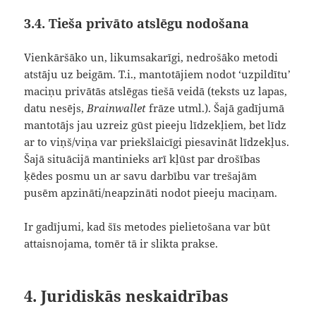
3.4. Tieša privāto atslēgu nodošana
Vienkāršāko un, likumsakarīgi, nedrošāko metodi
atstāju uz beigām. T.i., mantotājiem nodot ‘uzpildītu’
maciņu privātās atslēgas tiešā veidā (teksts uz lapas,
datu nesējs,
Brainwallet
frāze utml.). Šajā gadījumā
mantotājs jau uzreiz gūst pieeju līdzekļiem, bet līdz
ar to viņš/viņa var priekšlaicīgi piesavināt līdzekļus.
Šajā situācijā mantinieks arī kļūst par drošības
ķēdes posmu un ar savu darbību var trešajām
pusēm apzināti/neapzināti nodot pieeju maciņam.
Ir gadījumi, kad šīs metodes pielietošana var būt
attaisnojama, tomēr tā ir slikta prakse.
4. Juridiskās neskaidrības