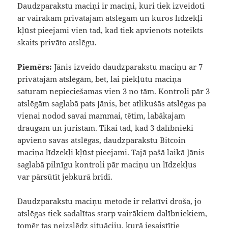
Daudzparakstu maciņi ir maciņi, kuri tiek izveidoti
ar vairākām privātajām atslēgām un kuros līdzekļi
kļūst pieejami vien tad, kad tiek apvienots noteikts
skaits privāto atslēgu.
Piemērs:
Jānis izveido daudzparakstu maciņu ar 7
privātajām atslēgām, bet, lai piekļūtu maciņa
saturam nepieciešamas vien 3 no tām. Kontroli pār 3
atslēgām saglabā pats Jānis, bet atlikušās atslēgas pa
vienai nodod savai mammai, tētim, labākajam
draugam un juristam. Tikai tad, kad 3 dalībnieki
apvieno savas atslēgas, daudzparakstu Bitcoin
maciņa līdzekļi kļūst pieejami. Tajā pašā laikā Jānis
saglabā pilnīgu kontroli pār maciņu un līdzekļus
var pārsūtīt jebkurā brīdī.
Daudzparakstu maciņu metode ir relatīvi droša, jo
atslēgas tiek sadalītas starp vairākiem dalībniekiem,
tomēr tas neizslēdz situāciju, kurā iesaistītie