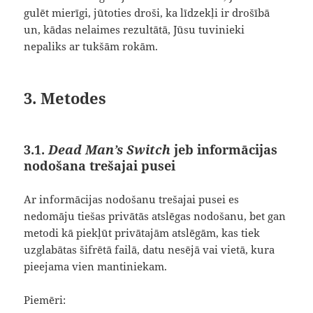
gulēt mierīgi, jūtoties droši, ka līdzekļi ir drošībā
un, kādas nelaimes rezultātā, Jūsu tuvinieki
nepaliks ar tukšām rokām.
3. Metodes
3.1.
Dead Man’s Switch
jeb informācijas
nodošana trešajai pusei
Ar informācijas nodošanu trešajai pusei es
nedomāju tiešas privātās atslēgas nodošanu, bet gan
metodi kā piekļūt privātajām atslēgām, kas tiek
uzglabātas šifrētā failā, datu nesējā vai vietā, kura
pieejama vien mantiniekam.
Piemēri: