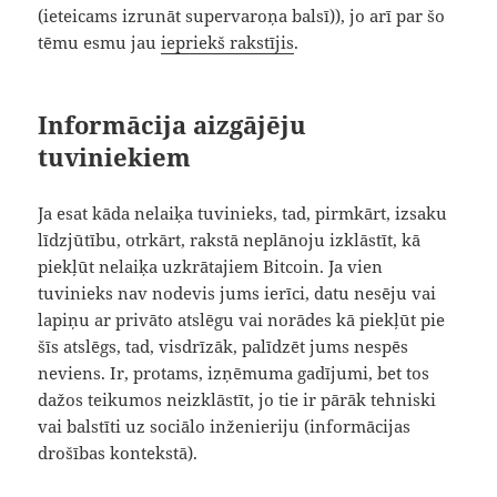
(ieteicams izrunāt supervaroņa balsī)), jo arī par šo
tēmu esmu jau
iepriekš rakstījis
.
Informācija aizgājēju
tuviniekiem
Ja esat kāda nelaiķa tuvinieks, tad, pirmkārt, izsaku
līdzjūtību, otrkārt, rakstā neplānoju izklāstīt, kā
piekļūt nelaiķa uzkrātajiem Bitcoin. Ja vien
tuvinieks nav nodevis jums ierīci, datu nesēju vai
lapiņu ar privāto atslēgu vai norādes kā piekļūt pie
šīs atslēgs, tad, visdrīzāk, palīdzēt jums nespēs
neviens. Ir, protams, izņēmuma gadījumi, bet tos
dažos teikumos neizklāstīt, jo tie ir pārāk tehniski
vai balstīti uz sociālo inženieriju (informācijas
drošības kontekstā).