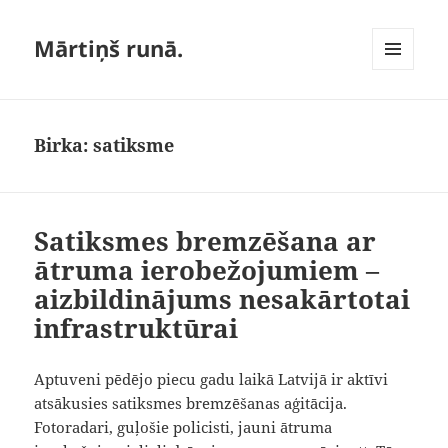
Mārtiņš runā.
IZVĒLNE
UN
LOGRĪKI
Birka:
satiksme
Satiksmes bremzēšana ar
ātruma ierobežojumiem –
aizbildinājums nesakārtotai
infrastruktūrai
Aptuveni pēdējo piecu gadu laikā Latvijā ir aktīvi
atsākusies satiksmes bremzēšanas aģitācija.
Fotoradari, guļošie policisti, jauni ātruma