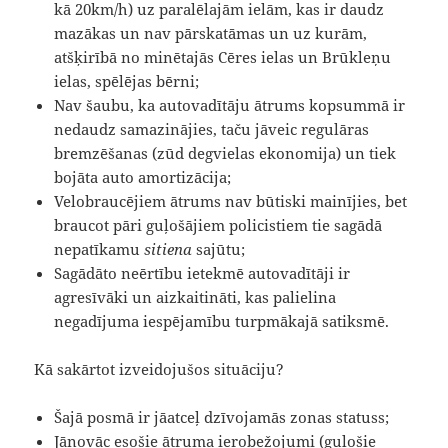
kā 20km/h) uz paralēlajām ielām, kas ir daudz
mazākas un nav pārskatāmas un uz kurām,
atšķirībā no minētajās Cēres ielas un Brūkleņu
ielas, spēlējas bērni;
Nav šaubu, ka autovadītāju ātrums kopsummā ir
nedaudz samazinājies, taču jāveic regulāras
bremzēšanas (zūd degvielas ekonomija) un tiek
bojāta auto amortizācija;
Velobraucējiem ātrums nav būtiski mainījies, bet
braucot pāri guļošājiem policistiem tie sagādā
nepatīkamu
sitiena
sajūtu;
Sagādāto neērtību ietekmē autovadītāji ir
agresīvāki un aizkaitināti, kas palielina
negadījuma iespējamību turpmākajā satiksmē.
Kā sakārtot izveidojušos situāciju?
Šajā posmā ir jāatceļ dzīvojamās zonas statuss;
Jānovāc esošie ātruma ierobežojumi (guļošie