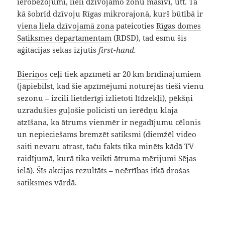
ierobežojumi, lieli dzīvojamo zonu masīvi, utt. Tā
kā šobrīd dzīvoju Rīgas mikrorajonā, kurš būtībā ir
viena liela dzīvojamā zona
pateicoties
Rīgas domes
Satiksmes departamentam
(RDSD), tad esmu šīs
aģitācijas sekas izjutis
first-hand.
Bieriņos
ceļi tiek apzīmēti ar 20 km brīdinājumiem
(jāpiebilst, kad šie apzīmējumi noturējās tieši vienu
sezonu – izcili lietderīgi izlietoti līdzekļi), pēkšņi
uzradušies guļošie policisti un ierēdņu klaja
atzīšana, ka ātrums vienmēr ir negadījumu cēlonis
un nepieciešams bremzēt satiksmi (diemžēl video
saiti nevaru atrast, taču fakts tika minēts kādā TV
raidījumā, kurā tika veikti ātruma mērijumi Sējas
ielā). Šīs akcijas rezultāts – neērtības itkā drošas
satiksmes vārdā.