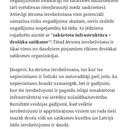
negadījumiem neatkarīgi no satiksmes dalībniekiem
(arī svētdienas riteņbraucēji mēdz saskrieties).
Attiecīgi ātruma ierobežošana vien potenciāli
samazina risku negadījumu skaitam, nevis izslēdz
negadījuma iespējamību kā tādu, šo jēdzienu
vajadzētu aizstāt ar “
sakārtota infrastruktūra =
drošāka satiksme
“! Tātad ātruma ierobežošana ir
tikai viens no daudziem piejamiem rīkiem drošākai
satiksmes organizācijai.
Jāsaprot, ka ātruma ierobežosana, tur kur tas
nepieciešams ir lieliski un autovadītāji paši jutīs, ka
nepieciešams braukt uzmanīgāk, bet ir gadījumi,
kur šie ierobežojumi ir pagaidu ielāpi nesakārtotai
infrastruktūrai vai ierēdņu nolaidība/nevērība.
Rezultātā veidojas gadījumi, kad veiktie
ierobežojumi ir apgrūtinājums visiem un rada tieši
mazāk drošu vidi un satiksmes kustību un Latvijā
šādu ierobežojumu ir daudz.