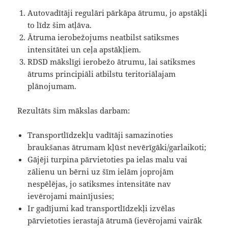
Autovadītāji regulāri pārkāpa ātrumu, jo apstākļi
to līdz šim atļāva.
Ātruma ierobežojums neatbilst satiksmes
intensitātei un ceļa apstākļiem.
RDSD mākslīgi ierobežo ātrumu, lai satiksmes
ātrums principiāli atbilstu teritoriālajam
plānojumam.
Rezultāts šim mākslas darbam:
Transportlīdzekļu vadītāji samazinoties
braukšanas ātrumam kļūst nevērīgāki/garlaikoti;
Gājēji turpina pārvietoties pa ielas malu vai
zālienu un bērni uz šīm ielām joprojām
nespēlējas, jo satiksmes intensitāte nav
ievērojami mainījusies;
Ir gadījumi kad transportlīdzekļi izvēlas
pārvietoties ierastajā ātrumā (ievērojami vairāk