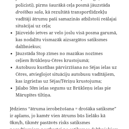
policisti), pirms šaurākā ceļa posmā jāuzstāda
drošības sala
, kā rezultātā transportlīdzekļu
vadītāji ātrumu paši samazinās atbilstoši reālajai
situācijai uz ceļa;
Jāizveido ietves ar velo joslu visā posma garumā,
kas nodalītu vismazāk aizsargātos satiksmes
dalībniekus;
Jāuzstāda Stop zīmes no mazākas nozīmes
ceļiem Brūkleņu-Cēres krustojumā;
Autobusu kustības pārvirzīšana no Sējas ielas uz
Cēres, atvieglojot situāciju autobusu vadītājiem,
kas izgriežas uz Sējas/Tēriņu krustojuma;
Jālabo 50m ielas segums uz Brūkleņu ielas pie
Mārupītes tiltiņa.
Jēdziens “ātruma ierobežošana = drošāka satiksme”
ir aplams, jo kamēr vien ātrums būs lielāks kā
0km/h, tikmēr pastāvēs risks satiksmes