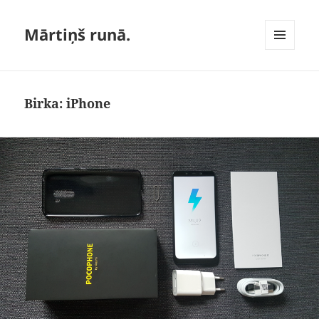
Mārtiņš runā.
IZVĒLNE
UN
LOGRĪKI
Birka:
iPhone