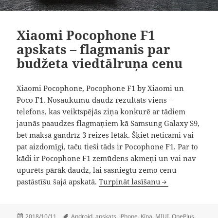
Xiaomi Pocophone F1
apskats – flagmanis par
budžeta viedtālruņa cenu
Xiaomi Pocophone, Pocophone F1 by Xiaomi un
Poco F1. Nosaukumu daudz rezultāts viens –
telefons, kas veiktspējās ziņa konkurē ar tādiem
jaunās paaudzes flagmaņiem kā Samsung Galaxy S9,
bet maksā gandrīz 3 reizes lētāk. Šķiet neticami vai
pat aizdomīgi, taču tieši tāds ir Pocophone F1. Par to
kādi ir Pocophone F1 zemūdens akmeņi un vai nav
upurēts pārāk daudz, lai sasniegtu zemo cenu
Xiaomi Pocophone F1 aps
pastāstīšu šajā apskatā.
Turpināt
lasīšanu
Publicēts
Birkas
2018/10/11
Android
,
apskats
,
iPhone
,
Ķīna
,
MIUI
,
OnePlus
,