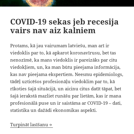
COVID-19 sekas jeb recesija
vairs nav aiz kalniem
Protams, kā jau vairumam latviešu, man arī ir
viedoklis par to, kā apkarot koronavīrusu, bet tas
nenozīmē, ka mans viedoklis ir pareizāks par citu
viedokļiem, un, ka man būtu pieejama informācija,
kas nav pieejama ekspertiem. Neesmu epidemiologs,
tādēļ uzticēšos profesionāļu viedoklim par to, kā
rīkoties šajā situācijā, un aicinu citus datīt tāpat, bet
šajā ierakstā mazliet runāšu par lietām, kas ir mana
profesionālā puse un ir saistāma ar COVID-19 – dati,
statistika un dažādi ekonomikas aspekti.
COVID-19 sekas jeb recesija vairs nav aiz kalni
Turpināt
lasīšanu