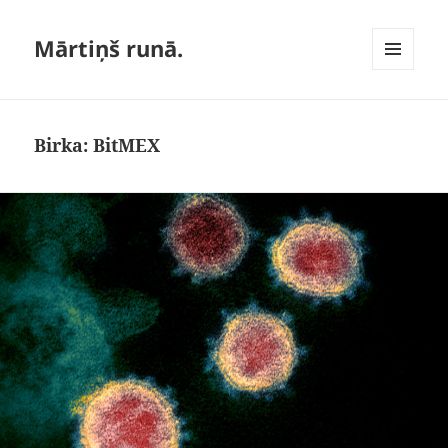
Mārtiņš runā.
IZVĒLNE
UN
LOGRĪKI
Birka:
BitMEX